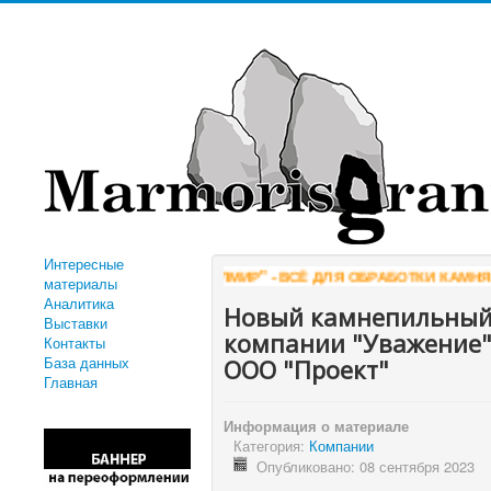
Интересные
"КОМПАНИЯ АЛМИР" - ВСЁ ДЛЯ ОБРАБОТКИ КАМНЯ
WWW.ALMI
материалы
Аналитика
Новый камнепильный
Выставки
компании "Уважение"
Контакты
База данных
ООО "Проект"
Главная
Информация о материале
Категория:
Компании
Опубликовано: 08 сентября 2023