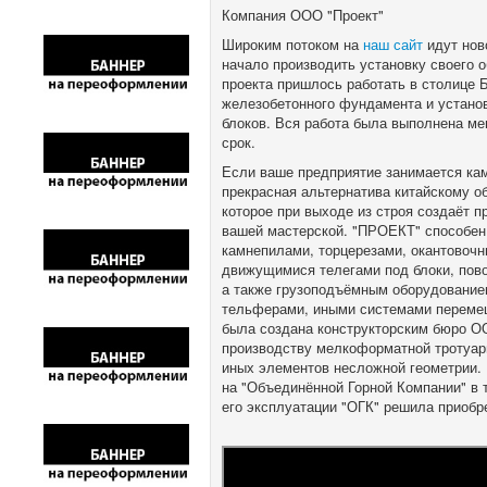
Компания ООО "Проект"
Широким потоком на
наш сайт
идут нов
начало производить установку своего о
проекта пришлось работать в столице 
железобетонного фундамента и установ
блоков. Вся работа была выполнена мен
срок.
Если ваше предприятие занимается ка
прекрасная альтернатива китайскому о
которое при выходе из строя создаёт 
вашей мастерской. "ПРОЕКТ" способен
камнепилами, торцерезами, окантовоч
движущимися телегами под блоки, пово
а также грузоподъёмным оборудованием
тельферами, иными системами перемещ
была создана конструкторским бюро О
производству мелкоформатной тротуарн
иных элементов несложной геометрии.
на "Объединённой Горной Компании" в 
его эксплуатации "ОГК" решила приобр