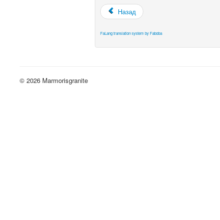
Назад
FaLang translation system by Faboba
© 2026 Marmorisgranite