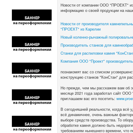
Новости от компании ООО "ПРОЕКТ" из
информацию о своей продукции на наш
Новости от производителя камнепильн
"ПРОЕКТ" из Карелии
Новый коленно-рычажный полировальны
Производитель станков для камнеобра
Cтанки для распиловки камня "КонСта
Компания ООО "Проект" производитель
познакомят вас со списком усовершенс
конструкцию станков "КонСтан" для рас
Но прежде, чем мы расскажем вам об эт
месяце 2021 года заработал сайт ООО
приглашаем вас его посетить:
www.proek
В сегодняшней реальности, когда всё 
всё динамичнее, очень важным фактор
выборе средств производства. То обору
обработке камня должно быть недорог
требованиям нынешнего времени, что 