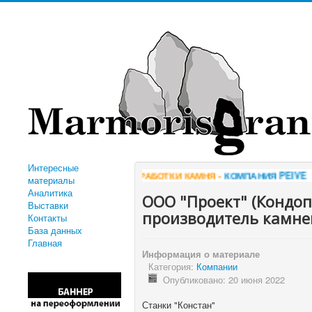
Интересные
ЛЯ ОБРАБОТКИ КАМНЯ -
КОМПАНИЯ PEIVE
*** ТК ГОРИЗОНТ - ДО
материалы
Аналитика
ООО "Проект" (Кондопо
Выставки
производитель камне
Контакты
База данных
Главная
Информация о материале
Категория:
Компании
Опубликовано: 20 июня 2022
Станки "Констан"