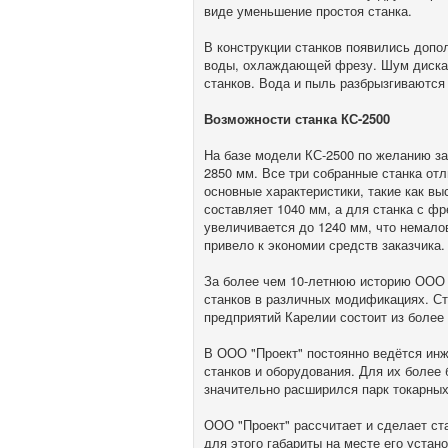
виде уменьшение простоя станка.
В конструкции станков появились допо
воды, охлаждающей фрезу. Шум диска 
станков. Вода и пыль разбрызгиваются
Возможности станка КС-2500
На базе модели КС-2500 по желанию з
2850 мм. Все три собранные станка отл
основные характеристики, такие как вы
составляет 1040 мм, а для станка с ф
увеличивается до 1240 мм, что немало
привело к экономии средств заказчика.
За более чем 10-летнюю историю ООО 
станков в различных модификациях. С
предприятий Карелии состоит из более
В ООО "Проект" постоянно ведётся ин
станков и оборудования. Для их более 
значительно расширился парк токарны
ООО "Проект" рассчитает и сделает ст
для этого габариты на месте его уста