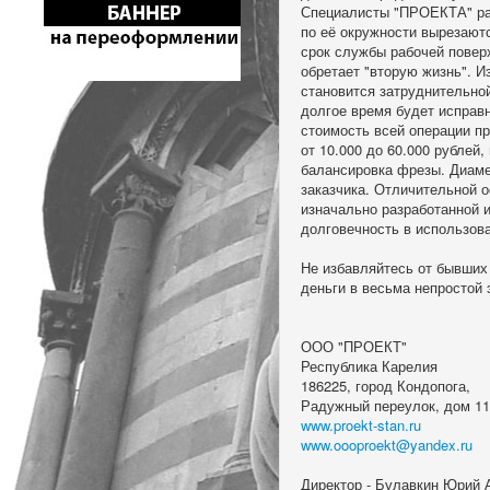
Специалисты "ПРОЕКТА" раз
по её окружности вырезают
срок службы рабочей повер
обретает "вторую жизнь". И
становится затруднительно
долгое время будет исправ
стоимость всей операции пр
от 10.000 до 60.000 рублей
балансировка фрезы. Диаме
заказчика. Отличительной о
изначально разработанной 
долговечность в использов
Не избавляйтесь от бывших
деньги в весьма непростой
ООО "ПРОЕКТ"
Республика Карелия
186225, город Кондопога,
Радужный переулок, дом 1
www.proekt-stan.ru
www.oooproekt@yandex.ru
Директор - Булавкин Юрий 