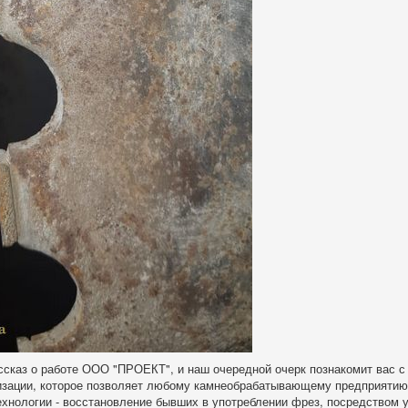
сказ о работе ООО "ПРОЕКТ", и наш очередной очерк познакомит вас 
изации, которое позволяет любому камнеобрабатывающему предприятию
ехнологии - восстановление бывших в употреблении фрез, посредством 