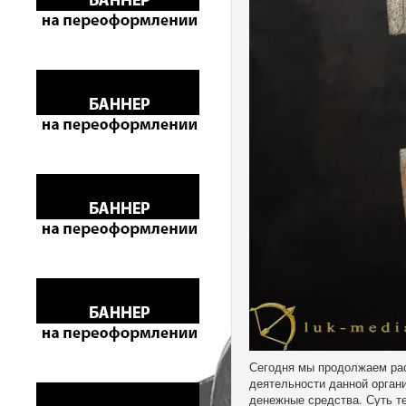
Сегодня мы продолжаем рас
деятельности данной орган
денежные средства. Суть т