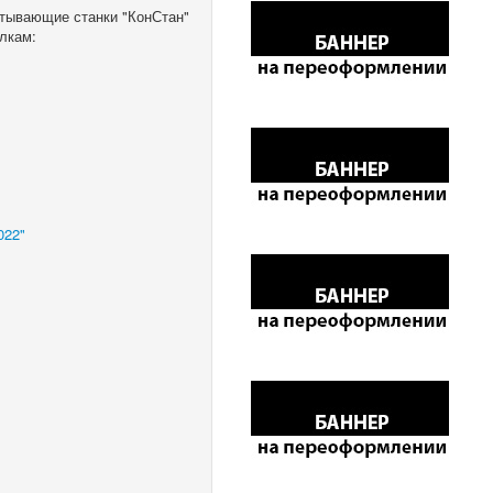
тывающие станки "КонСтан"
лкам:
022"
"