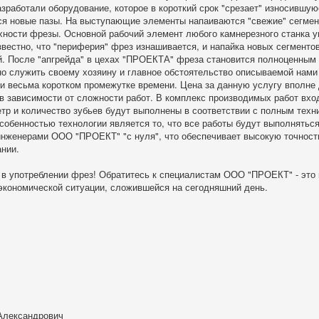
работали оборудование, которое в короткий срок "срезает" износившую
ся новые пазы. На выступающие элементы напаиваются "свежие" сегмен
хности фрезы. Основной рабочий элемент любого камнерезного станка 
звестно, что "периферия" фрез изнашивается, и напайка новых сегментов
й. После "апгрейда" в цехах "ПРОЕКТА" фреза становится полноценным
но служить своему хозяину и главное обстоятельство описываемой нами 
и весьма коротком промежутке времени. Цена за данную услугу вполне 
, в зависимости от сложности работ. В комплекс производимых работ вхо
тр и количество зубьев будут выполнены в соответствии с полным тех
собенностью технологии является то, что все работы будут выполняться
инженерами ООО "ПРОЕКТ" "с нуля", что обеспечивает высокую точность
ании.
 в употреблении фрез! Обратитесь к специалистам ООО "ПРОЕКТ" - это 
 экономической ситуации, сложившейся на сегодняшний день.
1
Александрович