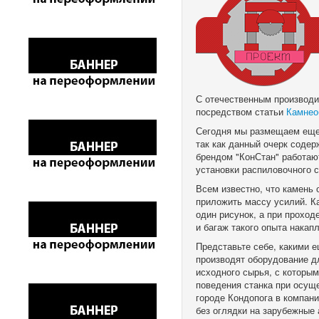
С отечественным производи
посредством статьи
Камнео
Сегодня мы размещаем еще 
так как данный очерк содер
брендом "КонСтан" работают
установки распиловочного
Всем известно, что камень 
приложить массу усилий. К
один рисунок, а при проход
и багаж такого опыта накап
Представьте себе, какими 
производят оборудование д
исходного сырья, с которы
поведения станка при осущ
городе Кондопога в компан
без оглядки на зарубежные