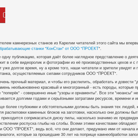
телем камнерезных станков из Карелии читателей этого сайта мы вперв
брабатывающие станки "КонСтан" от ООО "ПРОЕКТ
".
одну публикацию, которая даёт более наглядное представление о деяте
жит в себе видеоролик и фотографии из её производственных цехов и с 
 уже долгое время, ну а кроме того, наши читатели и зрители увидят и
 станка, осуществляемых силами сотрудников ООО "ПРОЕКТ".
очень прочный материал, и чтобы его распилить, обработать и довести 
амень необыкновенно красивый и многогранный - есть породы, которые п
е "поперёк" - совершенно иные "узоры и орнаменты". Все эти "нюансы" н
ливается долгими годами и серьёзными затратами ресурсов, времени и и
еще более глубокими и обстоятельными должны быть знания тех людей, 
ля распиловки каменных блоков на заготовки, насколько они должны быт
м приходится соприкасаться диску пилы, насколько значимо их предвиде
ествлении роспуска глыбы на слэбы. Всеми этими качествами обладают
ии ООО "ПРОЕКТ", ведь всё, что они делают, придумано ими от начала и
 аналоги, которые за прошедшие 30 лет на поприще камнеобработки зап