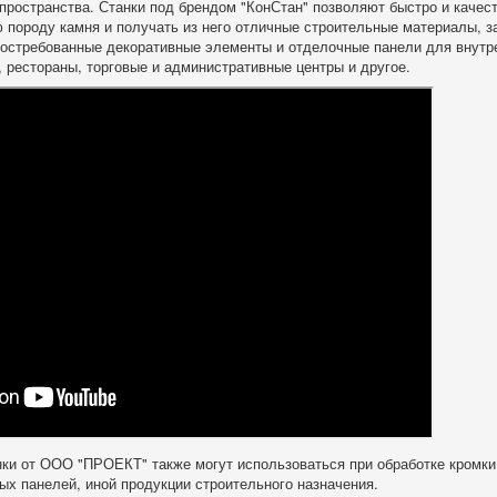
 пространства. Станки под брендом "КонСтан" позволяют быстро и качес
 породу камня и получать из него отличные строительные материалы, за
востребованные декоративные элементы и отделочные панели для внутр
, рестораны, торговые и административные центры и другое.
и от ООО "ПРОЕКТ" также могут использоваться при обработке кромки 
ых панелей, иной продукции строительного назначения.