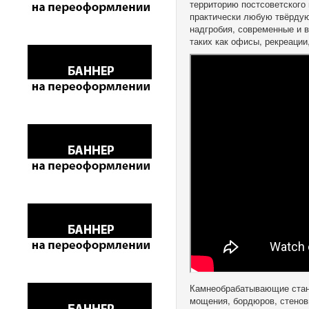
территорию постсоветского
практически любую твёрдую
надгробия, современные и 
таких как офисы, рекреации
Камнеобрабатывающие станк
мощения, бордюров, стенов