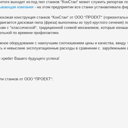
 итоге выходит из-под пил станков "КонСтан" может служить репортаж 
тывающая компания
- на этом предприятии все станки устанавливала ф
 похожая конструкция станков "КонСтан" от ООО "ПРОЕКТ" (горизонталь
вигается дисковая пила (фреза) выполнены из труб круглого сечения) 
кам с "классической", традиционной схемой механизмов, которые изнаш
ельной по времени профилактики.
ежное оборудование с наилучшим соотношением цены и качества, ввиду т
ь и невысокие эксплуатационные расходы в сравнении с зарубежными 
й хребет Вашего будущего успеха!
ли станков от ООО "ПРОЕКТ":