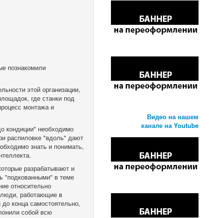
ые познакомили
льности этой организации,
площадок, где станки под
 процесс монтажа и
Видео на нашем
канале на Youtube
"до кондиции" необходимо
ри распиловке "вдоль" дают
еобходимо знать и понимать,
нтеллекта.
которые разрабатывают и
ь "подкованными" в теме
ние относительно
 люди, работающие в
 до конца самостоятельно,
олонили собой всю