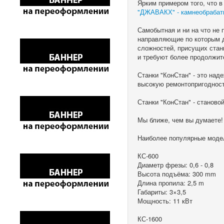
Ярким примером того, что в
"ДЖАВАКХ" - камнеобраба
Самобытная и ни на что не
направляющие по которым д
сложностей, присущих стан
и требуют более продолжит
Станки "КонСтан" - это над
высокую ремонтопригодност
Станки "КонСтан" - станово
Мы ближе, чем вы думаете!
Наиболее популярные моде
КС-600
Диаметр фрезы: 0,6 - 0,8
Высота подъёма: 300 mm
Длина пропила: 2,5 m
Габариты: 3×3,5
Мощность: 11 кВт
КС-1600