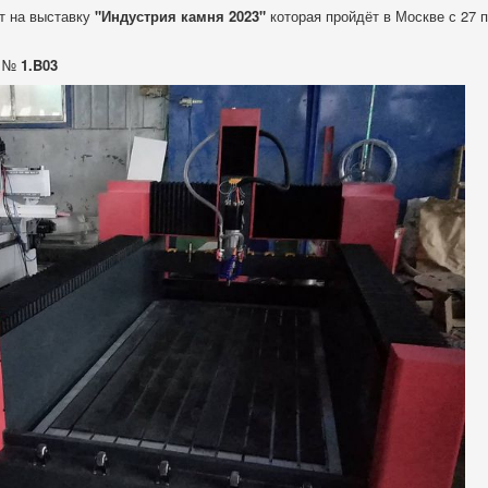
т на выставку
"Индустрия камня 2023"
которая пройдёт в Москве с 27 п
е №
1.B03