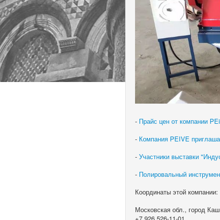
-
Прайс цен от компании PEi
-
Компания PEIVE приглашае
-
Участники выставки "Индус
-
Полировальный инструмен
Координаты этой компании:
Московская обл., город Каш
+7 926 526-11-01