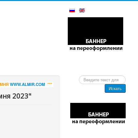
Искать...
M
*** КАРЕЛЬСКИЙ ГАББРО-ДИАБАЗ - СЛЭБЫ И РАСПИЛ, РИТУАЛЬ
Искать
мня 2023"