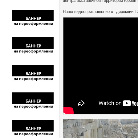
центра выставочной территории (ориент
Наше видеоприглашение от дирекции