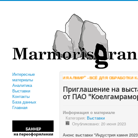
Интересные
"КОМПАНИЯ АЛМИР" - ВСЁ ДЛЯ ОБРАБОТКИ КАМНЯ
WWW.ALM
материалы
Аналитика
Приглашение на выст
Выставки
от ПАО "Коелгамрамо
Контакты
База данных
Главная
Информация о материале
Категория:
Выставки
Опубликовано: 20 июня 2023
Анонс выставки "Индустрия камня 2023