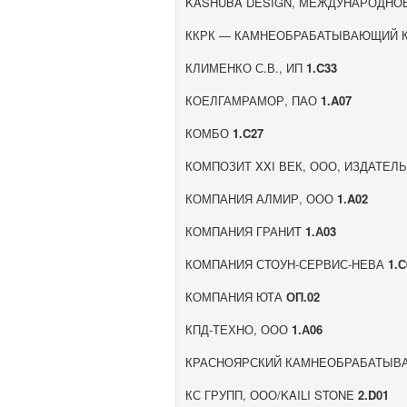
KASHUBA DESIGN, МЕЖДУНАРОДНО
ККРК — КАМНЕОБРАБАТЫВАЮЩИЙ К
КЛИМЕНКО С.В., ИП
1.C33
КОЕЛГАМРАМОР, ПАО
1.A07
КОМБО
1.C27
КОМПОЗИТ XXI ВЕК, ООО, ИЗДАТЕЛ
КОМПАНИЯ АЛМИР, ООО
1.A02
КОМПАНИЯ ГРАНИТ
1.А03
КОМПАНИЯ СТОУН-СЕРВИС-НЕВА
1.С
КОМПАНИЯ ЮТА
ОП.02
КПД-ТЕХНО, ООО
1.А06
КРАСНОЯРСКИЙ КАМНЕОБРАБАТЫВ
КС ГРУПП, ООО/KAILI STONE
2.D01