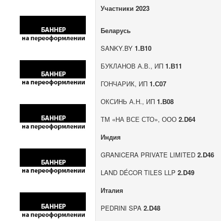
Участники 2023
Беларусь
SANKY.BY
1.В10
БУКЛАНОВ А.В., ИП
1.В11
ГОНЧАРИК, ИП
1.С07
ОКСИНЬ А.Н., ИП
1.В08
ТМ «НА ВСЕ СТО», ООО
2.D64
Индия
GRANICERA PRIVATE LIMITED
2.D46
LAND DÉCOR TILES LLP
2.D49
Италия
PEDRINI SPA
2.D48