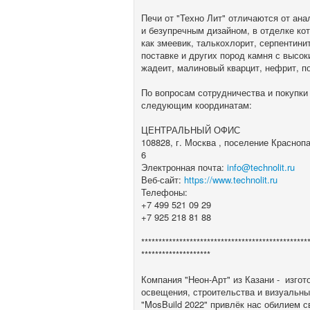
Печи от "Техно Лит" отличаются от ан
и безупречным дизайном, в отделке ко
как змеевик, талькохлорит, серпентини
поставке и других пород камня с высо
жадеит, малиновый кварцит, нефрит, п
По вопросам сотрудничества и покупки
следующим координатам:
ЦЕНТРАЛЬНЫЙ ОФИС
108828, г. Москва , поселение Красно
6
Электронная почта:
info@technolit.ru
Веб-сайт:
https://www.technolit.ru
Телефоны:
+7 499 521 09 29
+7 925 218 81 88
************************************************
********************
Компания "Неон-Арт" из Казани - изго
освещения, строительства и визуальны
"MosBuild 2022" привлёк нас обилием 