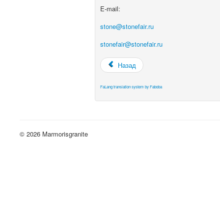
E-mail:
stone@stonefair.ru
stonefair@stonefair.ru
Назад
FaLang translation system by Faboba
© 2026 Marmorisgranite