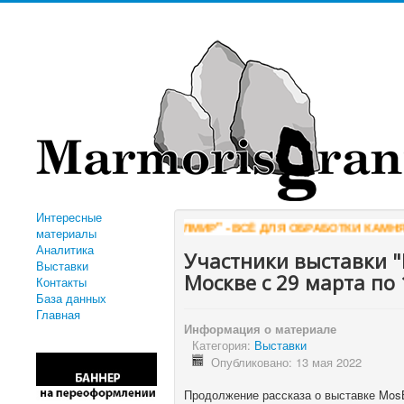
Интересные
КОМПАНИЯ АЛМИР" - ВСЁ ДЛЯ ОБРАБОТКИ КАМНЯ
WWW.ALMIR.CO
материалы
Аналитика
Участники выставки "
Выставки
Москве с 29 марта по 
Контакты
База данных
Главная
Информация о материале
Категория:
Выставки
Опубликовано: 13 мая 2022
Продолжение рассказа о выставке MosB