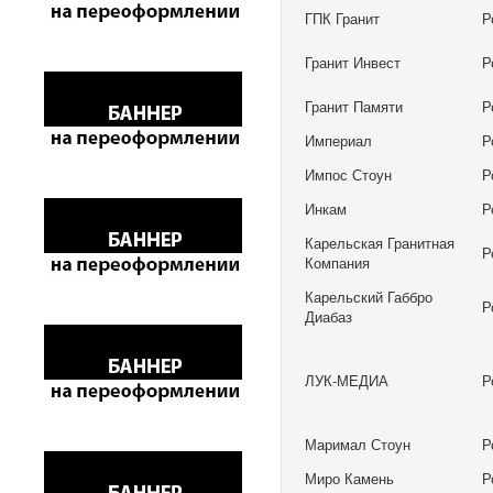
ГПК Гранит
Р
Гранит Инвест
Р
Гранит Памяти
Р
Империал
Р
Импос Стоун
Р
Инкам
Р
Карельская Гранитная
Р
Компания
Карельский Габбро
Р
Диабаз
ЛУК-МЕДИА
Р
Маримал Стоун
Р
Миро Камень
Р