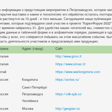
информации о предстоящем мероприятии в Петрозаводске, которое зап
открытия выставки о камне и технологиях его обработки осталось полтора
е растянутся на 10 дней - и того меньше. Сегодняшняя наша публикация
ентами, которые подтвердили своё участие в проекте "КарелФорум 2022"
т времени набралось 31. Для удобства наших читателей мы, совместно 
дим данные в табличной форме и в алфавитном порядке, размещая в од
чтобы у всех, кто собирается побывать на этом масштабном событии, бы
ласть деятельности участников и предлагаемую ими продукцию:
трана
Адрес (город)
Сайт
талия
http://www.gmm.it
талия
https://www.simec.it/
итай
https://www.wanlongstone.com
оссия
Кондопога
https://avrios.ru/
Санкт-Петербург
оссия
Петрозаводск
https://vdk-spb.ru/
Челябинск
оссия
Москва
http://geogran.ru/