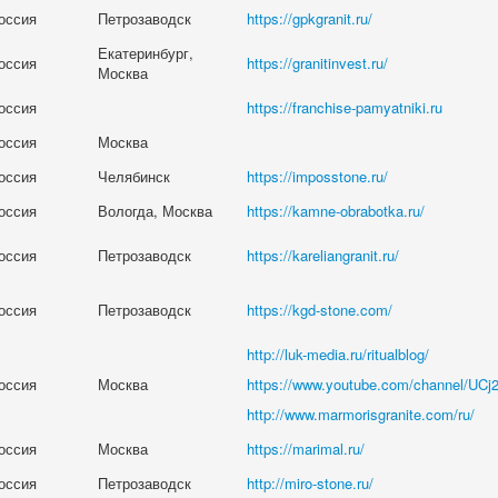
оссия
Петрозаводск
https://gpkgranit.ru/
Екатеринбург,
оссия
https://granitinvest.ru/
Москва
оссия
https://franchise-pamyatniki.ru
оссия
Москва
оссия
Челябинск
https://imposstone.ru/
оссия
Вологда, Москва
https://kamne-obrabotka.ru/
оссия
Петрозаводск
https://kareliangranit.ru/
оссия
Петрозаводск
https://kgd-stone.com/
http://luk-media.ru/ritualblog/
оссия
Москва
https://www.youtube.com/channel/U
http://www.marmorisgranite.com/ru/
оссия
Москва
https://marimal.ru/
оссия
Петрозаводск
http://miro-stone.ru/