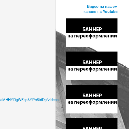
Видео на нашем
канале на Youtube
Cj2aMHHYDgWFqa6YPn5tdDg/videos