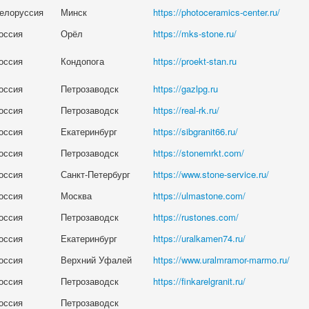
елоруссия
Минск
https://photoceramics-center.ru/
оссия
Орёл
https://mks-stone.ru/
оссия
Кондопога
https://proekt-stan.ru
оссия
Петрозаводск
https://gazlpg.ru
оссия
Петрозаводск
https://real-rk.ru/
оссия
Екатеринбург
https://sibgranit66.ru/
оссия
Петрозаводск
https://stonemrkt.com/
оссия
Санкт-Петербург
https://www.stone-service.ru/
оссия
Москва
https://ulmastone.com/
оссия
Петрозаводск
https://rustones.com/
оссия
Екатеринбург
https://uralkamen74.ru/
оссия
Верхний Уфалей
https://www.uralmramor-marmo.ru/
оссия
Петрозаводск
https://finkarelgranit.ru/
оссия
Петрозаводск