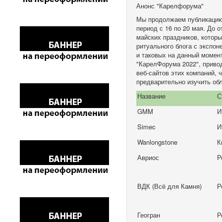
Анонс "Карелфорума"
Мы продолжаем публикацию 
период с 16 по 20 мая. До 
майских праздников, которы
ритуального блога с экспон
и таковых на данный момен
"КарелФорума 2022", приво
веб-сайтов этих компаний, 
предварительно изучить об
Название
С
GMM
И
Simec
И
Wanlongstone
К
Авриос
Р
ВДК (Всё для Камня)
Р
Геогран
Р