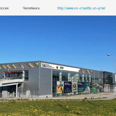
оссия
Челябинск
http://www.xn--c1aot5c.xn--p1ai/