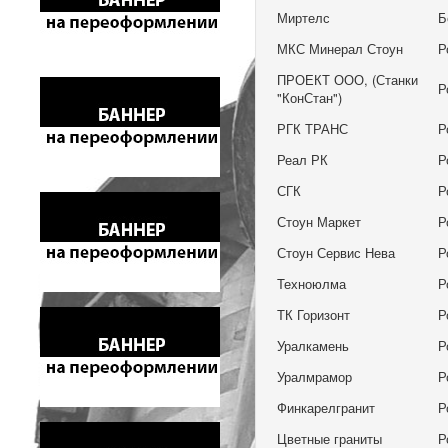
Миртелс
Б
МКС Минерал Стоун
Р
ПРОЕКТ ООО, (Станки
Р
"КонСтан")
РГК ТРАНС
Р
Реал РК
Р
СГК
Р
Стоун Маркет
Р
Стоун Сервис Нева
Р
Техноюлма
Р
ТК Горизонт
Р
Уралкамень
Р
Уралмрамор
Р
Финкарелгранит
Р
Цветные граниты
Р