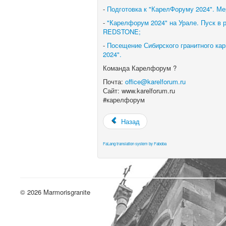
-
Подготовка к "КарелФоруму 2024". М
-
"Карелфорум 2024" на Урале. Пуск в 
REDSTONE;
-
Посещение Сибирского гранитного кар
2024".
Команда Карелфорум ?
Почта:
office@karelforum.ru
Сайт: www.karelforum.ru
#карелфорум
Назад
FaLang translation system by Faboba
© 2026 Marmorisgranite