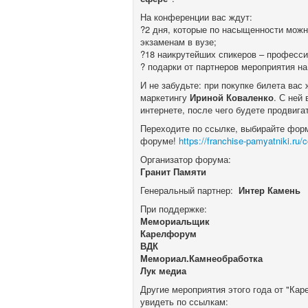
На конференции вас ждут:
?2 дня, которые по насыщенности можн
экзаменам в вузе;
?18 наикрутейших спикеров – професс
? подарки от партнеров мероприятия 
И не забудьте: при покупке билета вас 
маркетингу
Ириной Коваленко
. С ней
интернете, после чего будете продви
Переходите по ссылке, выбирайте фор
форуме!
https://franchise-pamyatniki.ru
Организатор форума:
Гранит Памяти
Генеральный партнер:
Интер Камень
При поддержке:
Мемориальщик
Карелфорум
ВДК
Мемориал.Камнеобработка
Лук медиа
Другие мероприятия этого года от "Ка
увидеть по ссылкам: