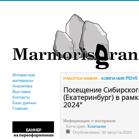
Интересные
Я ОБРАБОТКИ КАМНЯ -
КОМПАНИЯ PEIVE
*** ТК ГОРИЗОНТ - ДОБ
материалы
Аналитика
Посещение Сибирског
Выставки
(Екатеринбург) в рам
Контакты
База данных
2024"
Главная
Информация о материале
Категория:
Компании
Опубликовано: 30 августа 2023