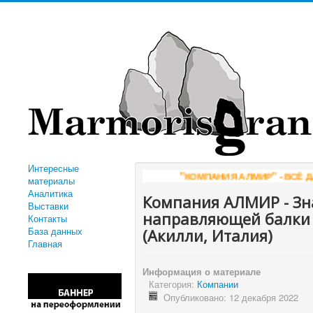
Интересные
"КОМПАНИЯ АЛМИР" - ВСЁ ДЛЯ ОБРАБОТ
материалы
Аналитика
Компания АЛМИР - Зн
Выставки
направляющей балки 
Контакты
База данных
(Акилли, Италия)
Главная
Информация о материале
Категория:
Компании
Опубликовано: 12 декабря 2022