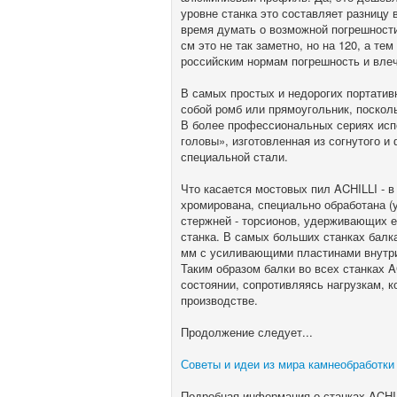
уровне станка это составляет разницу в
время думать о возможной погрешности 
см это не так заметно, но на 120, а т
российским нормам погрешность и влеч
В самых простых и недорогих портатив
собой ромб или прямоугольник, поскол
В более профессиональных сериях исп
головы», изготовленная из согнутого и
специальной стали.
Что касается мостовых пил ACHILLI - в
хромирована, специально обработана (
стержней - торсионов, удерживающих е
станка. В самых больших станках балк
мм с усиливающими пластинами внутр
Таким образом балки во всех станках 
состоянии, сопротивляясь нагрузкам, 
производстве.
Продолжение следует...
Советы и идеи из мира камнеобработки о
Подробная информация о станках ACHI