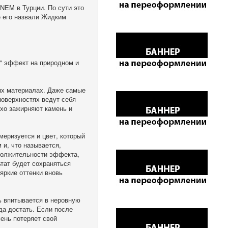
NEM в Турции. По сути это
е его назвали Жидким
й" эффект на природном и
ных материалах. Даже самые
поверхностях ведут себя
ухо зажирняют камень и
меризуется и цвет, который
 и, что называется,
одолжительности эффекта,
ьтат будет сохраняться
 яркие оттенки вновь
сь впитывается в неровную
да достать. Если после
ень потеряет свой