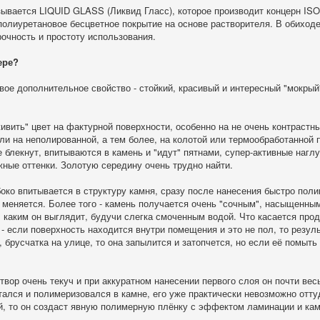
зывается LIQUID GLASS (Ликвид Гласс), которое производит концерн ISO
олиуретановое бесцветное покрытие на основе растворителя. В обиход
рочность и простоту использования.
ере?
вое дополнительное свойство - стойкий, красивый и интересный "мокры
живить" цвет на фактурной поверхности, особенно на не очень контраст
ли на неполированной, а тем более, на колотой или термообработанной 
 блекнут, впитываются в камень и "идут" пятнами, супер-активные нагл
жные оттенки. Золотую середину очень трудно найти.
боко впитывается в структуру камня, сразу после нанесения быстро поли
меняется. Более того - камень получается очень "сочным", насыщенным
, каким он выглядит, будучи слегка смоченным водой. Что касается пр
- если поверхность находится внутри помещения и это не пол, то резул
, брусчатка на улице, то она запылится и затопчется, но если её помыть
створ очень текуч и при аккуратном нанесении первого слоя он почти ве
итался и полимеризовался в камне, его уже практически невозможно отту
ой, то он создаст явную полимерную плёнку с эффектом ламинации и кам