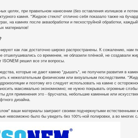
ных целях, при правильном нанесении (без оставления излишков и потеко
ктурного камня. "Жидкое стекло" отлично себя показало также на бучар
рах, на камнях после акваобработки и пескоструйной обработки, каждый
ых материалов!
?
нируют как лак достаточно широко распространены. К сожалению, нам п
не отшелушивались со временем, не облазили плёнкой, не создавали жи
т ISONEM решил все эти вопросы.
редства, которые не дают камню "дышать", не получили развития в каме
дить к нежелательным физическим или визуальным последствиям. "Жидк
идроизоляции и поэтому его следует использовать на камне с осторожно
наносить максимально экономномно; не нужно покрывать огромные слэб
ты для применения это - брусчатка, небольшие каменные или искусстве
фтного дизайна.
лом" ваши материалы заиграют своими подчеркнутыми естественными к
ые невозможно было бы увидеть без 100%-ной полировки, а во многих с