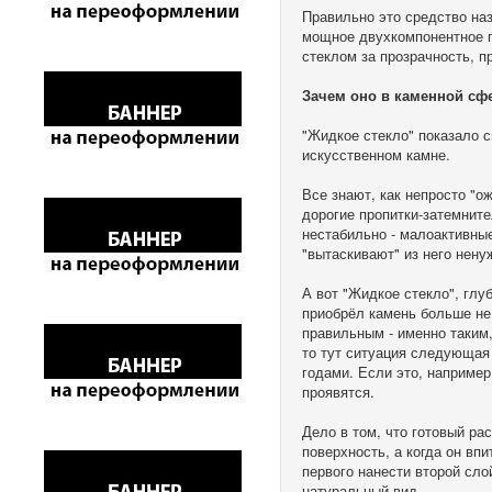
Правильно это средство на
мощное двухкомпонентное п
стеклом за прозрачность, п
Зачем оно в каменной сф
"Жидкое стекло" показало с
искусственном камне.
Все знают, как непросто "о
дорогие пропитки-затемните
нестабильно - малоактивные
"вытаскивают" из него нену
А вот "Жидкое стекло", глу
приобрёл камень больше не 
правильным - именно таким
то тут ситуация следующая 
годами. Если это, например
проявятся.
Дело в том, что готовый ра
поверхность, а когда он вп
первого нанести второй сл
натуральный вид.