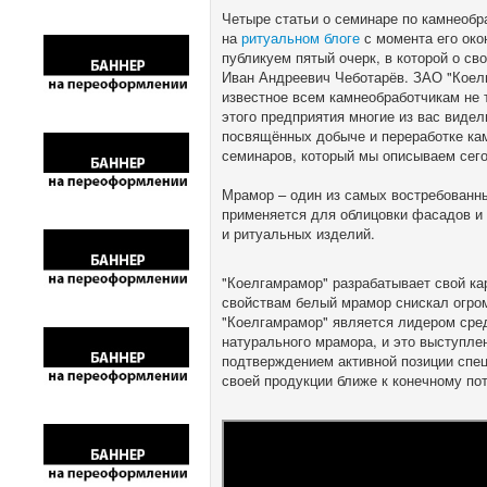
Четыре статьи о семинаре по камнеоб
на
ритуальном блоге
с момента его око
публикуем пятый очерк, в которой о св
Иван Андреевич Чеботарёв. ЗАО "Коелг
известное всем камнеобработчикам не 
этого предприятия многие из вас видел
посвящённых добыче и переработке ка
семинаров, который мы описываем сег
Мрамор – один из самых востребованн
применяется для облицовки фасадов и
и ритуальных изделий.
"Коелгамрамор" разрабатывает свой кар
свойствам белый мрамор снискал огром
"Коелгамрамор" является лидером сред
натурального мрамора, и это выступле
подтверждением активной позиции спе
своей продукции ближе к конечному по