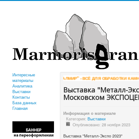
Интересные
ОМПАНИЯ АЛМИР" - ВСЁ ДЛЯ ОБРАБОТКИ КАМНЯ
WWW.ALMIR.COM
*
материалы
Аналитика
Выставка "Металл-Экс
Выставки
Московском ЭКСПОЦЕ
Контакты
База данных
Главная
Информация о материале
Категория:
Выставки
Опубликовано: 28 ноября 2023
Выставка "Металл-Экспо 2023"