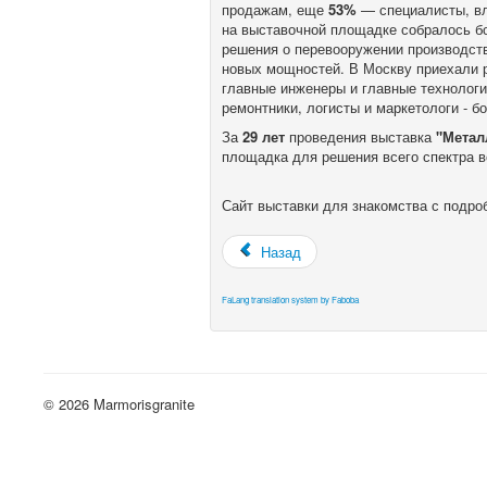
продажам, еще
53%
— специалисты, вл
на выставочной площадке собралось б
решения о перевооружении производств
новых мощностей. В Москву приехали 
главные инженеры и главные технологи
ремонтники, логисты и маркетологи - 
За
29 лет
проведения выставка
"Метал
площадка для решения всего спектра в
Сайт выставки для знакомства с подро
Назад
FaLang translation system by Faboba
© 2026 Marmorisgranite