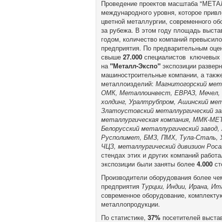
Проведение проектов масштаба "МЕТА
международного уровня, которое привл
цветной металлургии, современного обо
за рубежа. В этом году площадь выста
годом, количество компаний превысил
предприятия. По предварительным оце
свыше
27.000
специалистов ключевых 
на
"Металл-Экспо"
экспозиции развер
машиностроительные компании, а такж
металлоизделий:
Магнитогорский мет
ОМК, Металлоинвест, ЕВРАЗ, Мечел,
холдинг, Уралтрубпром, Ашинский мет
Златоустовский металлургический за
металлургическая компания, ММК-МЕ
Белорусский металлургический завод,
Русполимет, БМЗ, ПМХ, Тула-Сталь
ЧЦЗ, металлургический дивизион Роса
стендах этих и других компаний работа
экспозиции были заняты более
4.000
ст
Производители оборудования более чем
предприятия
Турции, Индии, Ирана, Ит
современное оборудование, комплекту
металлопродукции.
По статистике,
37%
посетителей выста