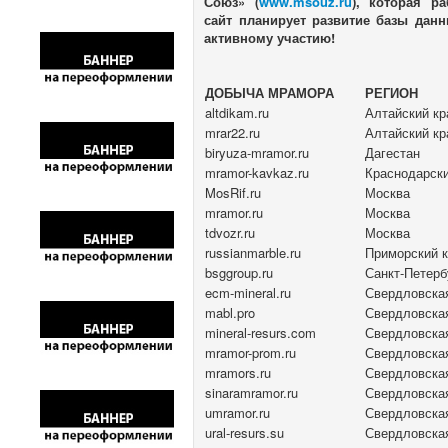
Союз» (
www.msouz.ru
), которая р
сайт планирует развитие базы дан
активному участию!
ДОБЫЧА МРАМОРА
РЕГИОН
altdikam.ru
Алтайский кр
mrar22.ru
Алтайский кр
biryuza-mramor.ru
Дагестан
mramor-kavkaz.ru
Краснодарски
MosRif.ru
Москва
mramor.ru
Москва
tdvozr.ru
Москва
russianmarble.ru
Приморский 
bsggroup.ru
Санкт-Петерб
ecm-mineral.ru
Свердловска
mabl.pro
Свердловска
mineral-resurs.com
Свердловска
mramor-prom.ru
Свердловска
mramors.ru
Свердловска
sinaramramor.ru
Свердловска
umramor.ru
Свердловска
ural-resurs.su
Свердловска