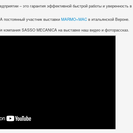
дприятии – это гарантия эффективной быстрой работы и уверенность в
 постоянный участник выставки
MARMO+MAC
в итальянской Вероне.
бя компания SASSO MECANICA на выставке наш видео и фоторассказ.