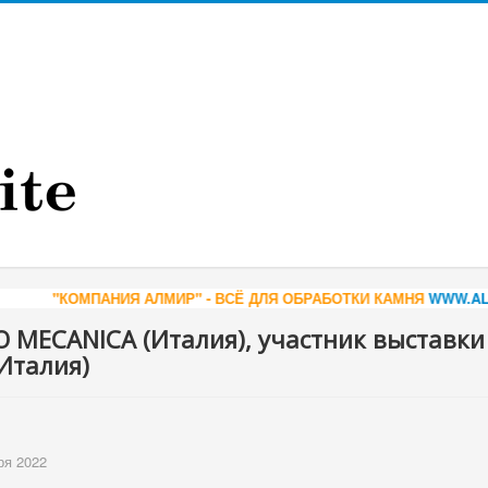
 АЛМИР" - ВСЁ ДЛЯ ОБРАБОТКИ КАМНЯ
WWW.ALMIR.COM
*** КАРЕ
O MECANICA (Италия), участник выстав
(Италия)
ря 2022