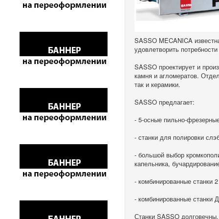
SASSO MECANICA известна в
удовлетворить потребности
SASSO проектирует и произв
камня и агломератов. Отде
так и керамики.
SASSO предлагает:
- 5-осные пильно-фрезерные
- станки для полировки сл
- большой выбор кромкопол
капельника, бучардирование
- комбинированные станки
- комбинированные станки
Станки SASSO долговечны, 