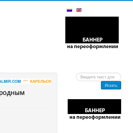
Искать...
** КАРЕЛЬСКИЙ ГАББРО-ДИАБАЗ - СЛЭБЫ И РАСПИЛ, РИТУАЛЬНА
Искать
иродным