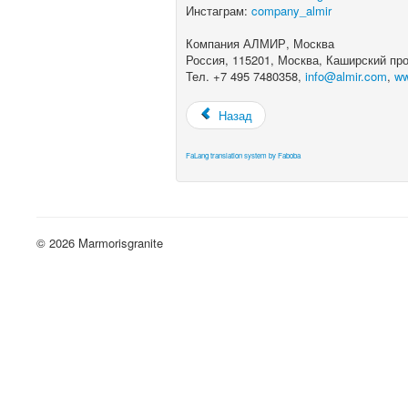
Инстаграм:
company_almir
Компания АЛМИР, Москва
Россия, 115201, Москва, Каширский прое
Тел. +7 495 7480358,
info@almir.com
,
ww
Назад
FaLang translation system by Faboba
© 2026 Marmorisgranite