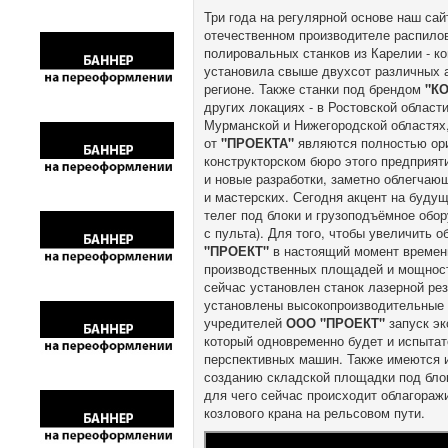
Три года на регулярной основе наш са
отечественном производителе распило
полировальных станков из Карелии - к
установила свыше двухсот различных а
регионе. Также станки под брендом
"К
других локациях - в Ростовской област
Мурманской и Нижегородской областях,
от
"ПРОЕКТА"
являются полностью ори
конструкторском бюро этого предприят
и новые разработки, заметно облегча
и мастерских. Сегодня акцент на буду
телег под блоки и грузоподъёмное обо
с пульта). Для того, чтобы увеличить
"ПРОЕКТ"
в настоящий момент времен
производственных площадей и мощносте
сейчас установлен станок лазерной ре
установлены высокопроизводительные с
учредителей
ООО "ПРОЕКТ"
запуск эк
который одновременно будет и испыта
перспективных машин. Также имеются и
созданию складской площадки под бло
для чего сейчас происходит облагораж
козлового крана на рельсовом пути.