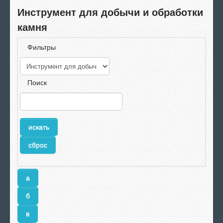
Инструмент для добычи и обработки
камня
Фильтры
Поиск
а
б
в