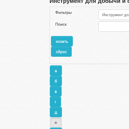
Инструмент для добычи и 
Фильтры
Поиск
а
б
в
г
д
е