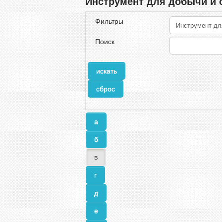
Инструмент для добычи и 
Фильтры
Поиск
а
б
в
г
д
е